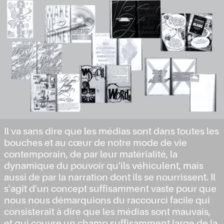
Il va sans dire que les médias sont dans toutes les
bouches et au cœur de notre mode de vie
contemporain, de par leur matérialité, la
dynamique du pouvoir qu'ils véhiculent, mais
aussi de par la narration dont ils se nourrissent. Il
s'agit d'un concept suffisamment vaste pour que
nous nous démarquions du raccourci facile qui
consisterait à dire que les médias sont mauvais,
et qui couvre un champ suffisamment large de la