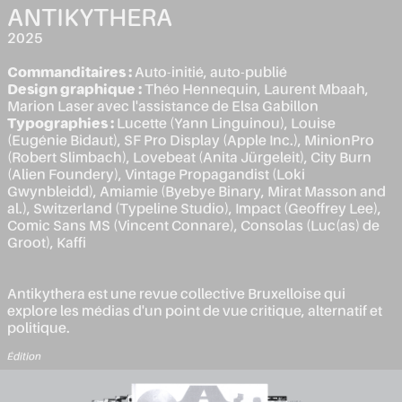
ANTIKYTHERA
2025
Commanditaires :
Auto-initié, auto-publié
Design graphique :
Théo Hennequin, Laurent Mbaah,
Marion Laser avec l'assistance de Elsa Gabillon
Typographies :
Lucette (Yann Linguinou), Louise
(Eugénie Bidaut), SF Pro Display (Apple Inc.), MinionPro
(Robert Slimbach), Lovebeat (Anita Jürgeleit), City Burn
(Alien Foundery), Vintage Propagandist (Loki
Gwynbleidd), Amiamie (Byebye Binary, Mirat Masson and
al.), Switzerland (Typeline Studio), Impact (Geoffrey Lee),
Comic Sans MS (Vincent Connare), Consolas (Luc(as) de
Groot), Kaffi
Antikythera est une revue collective Bruxelloise qui
explore les médias d'un point de vue critique, alternatif et
politique.
Édition